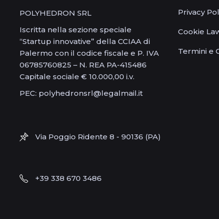
Privacy Pol
POLYHEDRON SRL
Iscritta nella sezione speciale
Cookie La
“Startup innovative” della CCIAA di
Termini e 
Palermo con il codice fiscale e P. IVA
06785760825 – N. REA PA-415486
Capitale sociale € 10.000,00 i.v.
PEC: polyhedronsrl@legalmail.it
Via Poggio Ridente 8 - 90136 (PA)
+39 338 670 3486