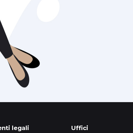
ti legali
Uffici