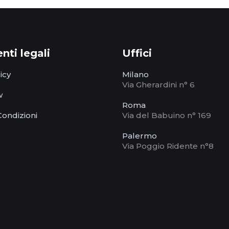
ti legali
Uffici
icy
Milano
Via Gherardini n° 6
w
Roma
Condizioni
Via del Babuino n° 169
Palermo
Via Poggio Ridente n°8