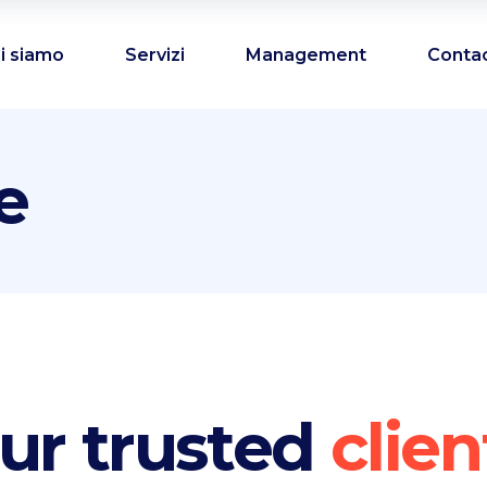
i siamo
Servizi
Management
Conta
e
ur trusted