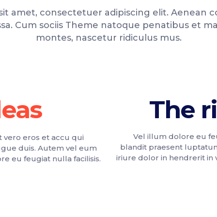
it amet, consectetuer adipiscing elit. Aenean
sa. Cum sociis Theme natoque penatibus et mag
montes, nascetur ridiculus mus.
The r
Vel illum dolore eu feu
at vero eros et accu qui
blandit praesent luptatu
augue duis. Autem vel eum
iriure dolor in hendrerit in
e eu feugiat nulla facilisis.