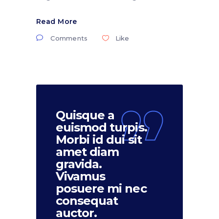
Read More
Comments
Like
Quisque a
euismod turpis.
Morbi id dui sit
amet diam
gravida.
Vivamus
posuere mi nec
consequat
auctor.