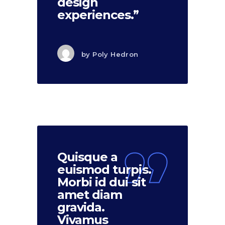
design
experiences.”
by
Poly Hedron
Quisque a
euismod turpis.
Morbi id dui sit
amet diam
gravida.
Vivamus