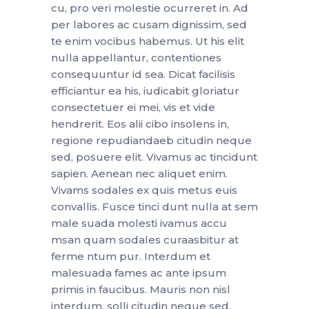
cu, pro veri molestie ocurreret in. Ad
per labores ac cusam dignissim, sed
te enim vocibus habemus. Ut his elit
nulla appellantur, contentiones
consequuntur id sea. Dicat facilisis
efficiantur ea his, iudicabit gloriatur
consectetuer ei mei, vis et vide
hendrerit. Eos alii cibo insolens in,
regione repudiandaeb citudin neque
sed, posuere elit. Vivamus ac tincidunt
sapien. Aenean nec aliquet enim.
Vivams sodales ex quis metus euis
convallis. Fusce tinci dunt nulla at sem
male suada molesti ivamus accu
msan quam sodales curaasbitur at
ferme ntum pur. Interdum et
malesuada fames ac ante ipsum
primis in faucibus. Mauris non nisl
interdum, solli citudin neque sed,