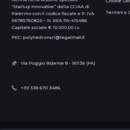
Cookie La
“Startup innovative” della CCIAA di
Termini e 
Palermo con il codice fiscale e P. IVA
06785760825 – N. REA PA-415486
Capitale sociale € 10.000,00 i.v.
PEC: polyhedronsrl@legalmail.it
Via Poggio Ridente 8 - 90136 (PA)
+39 338 670 3486