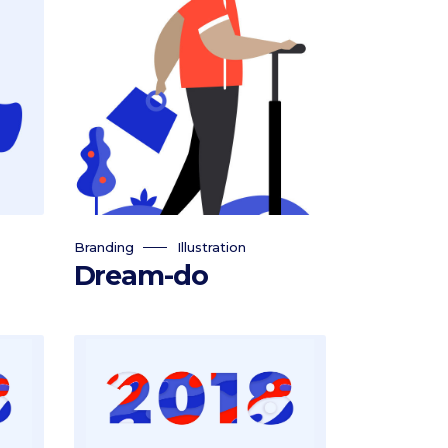
Branding
Illustration
Dream-do