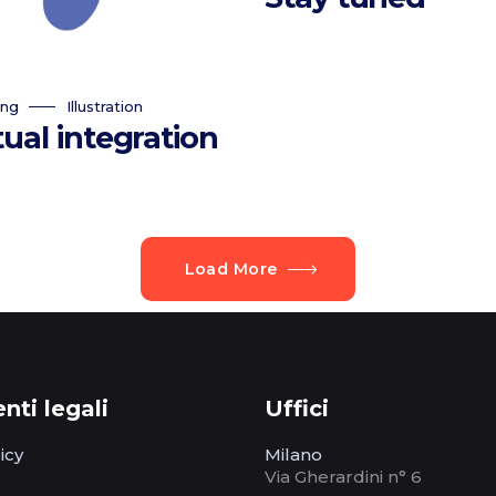
ing
Illustration
tual integration
Load More
ti legali
Uffici
icy
Milano
Via Gherardini n° 6