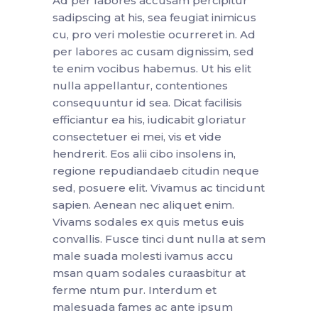
Ad per labores accusam percipitur
sadipscing at his, sea feugiat inimicus
cu, pro veri molestie ocurreret in. Ad
per labores ac cusam dignissim, sed
te enim vocibus habemus. Ut his elit
nulla appellantur, contentiones
consequuntur id sea. Dicat facilisis
efficiantur ea his, iudicabit gloriatur
consectetuer ei mei, vis et vide
hendrerit. Eos alii cibo insolens in,
regione repudiandaeb citudin neque
sed, posuere elit. Vivamus ac tincidunt
sapien. Aenean nec aliquet enim.
Vivams sodales ex quis metus euis
convallis. Fusce tinci dunt nulla at sem
male suada molesti ivamus accu
msan quam sodales curaasbitur at
ferme ntum pur. Interdum et
malesuada fames ac ante ipsum