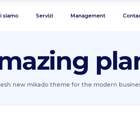
i siamo
Servizi
Management
Conta
mazing pla
resh new mikado theme for the modern business