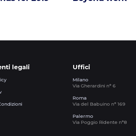
ti legali
Uffici
icy
Milano
Via Gherardini n° 6
w
Roma
Condizioni
Via del Babuino n° 169
Palermo
Via Poggio Ridente n°8