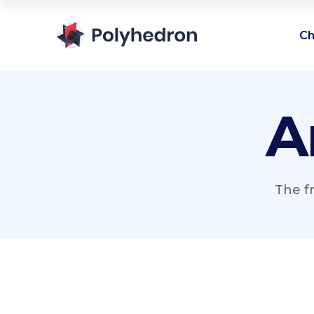
Ch
A
The f