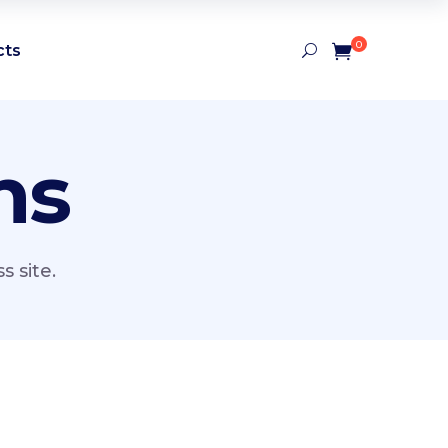
0
cts
ns
 site.