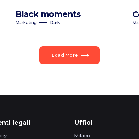
Black moments
C
Marketing
Dark
Ma
Load More
ti legali
Uffici
icy
Milano