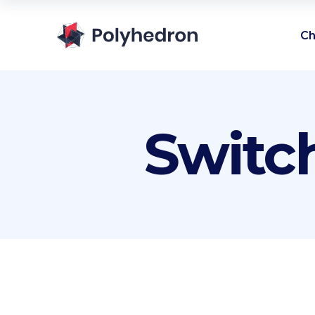
Ch
Switc