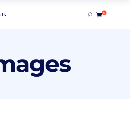
0
cts
images