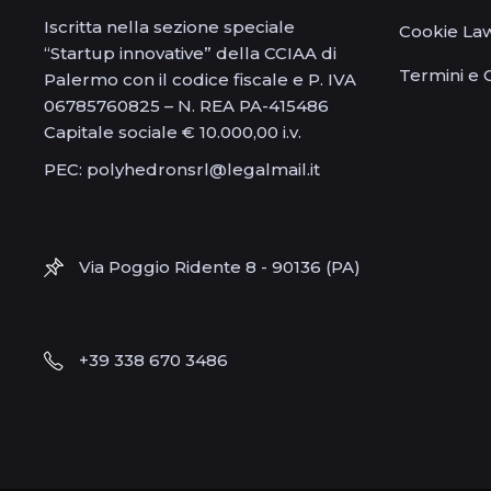
Iscritta nella sezione speciale
Cookie La
“Startup innovative” della CCIAA di
Termini e 
Palermo con il codice fiscale e P. IVA
06785760825 – N. REA PA-415486
Capitale sociale € 10.000,00 i.v.
PEC: polyhedronsrl@legalmail.it
Via Poggio Ridente 8 - 90136 (PA)
+39 338 670 3486