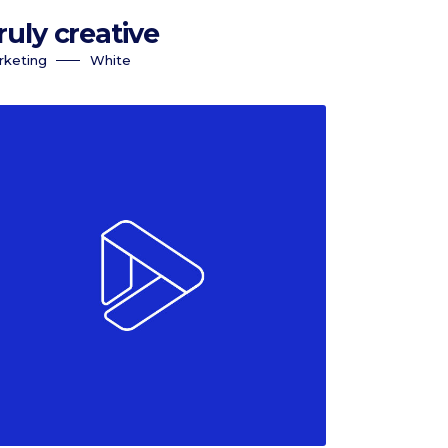
ruly creative
rketing
White