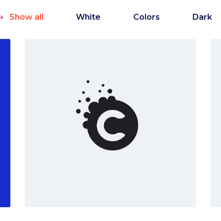
Show all
White
Colors
Dark