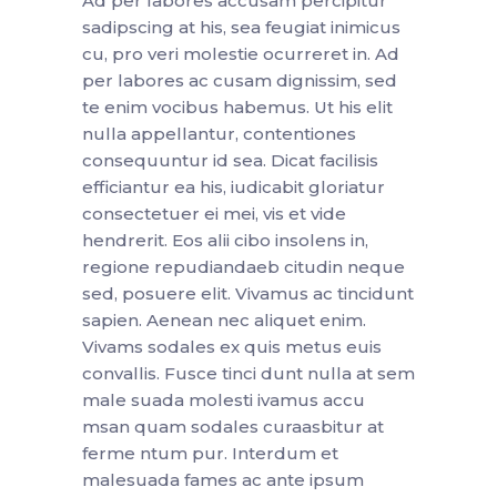
Ad per labores accusam percipitur
sadipscing at his, sea feugiat inimicus
cu, pro veri molestie ocurreret in. Ad
per labores ac cusam dignissim, sed
te enim vocibus habemus. Ut his elit
nulla appellantur, contentiones
consequuntur id sea. Dicat facilisis
efficiantur ea his, iudicabit gloriatur
consectetuer ei mei, vis et vide
hendrerit. Eos alii cibo insolens in,
regione repudiandaeb citudin neque
sed, posuere elit. Vivamus ac tincidunt
sapien. Aenean nec aliquet enim.
Vivams sodales ex quis metus euis
convallis. Fusce tinci dunt nulla at sem
male suada molesti ivamus accu
msan quam sodales curaasbitur at
ferme ntum pur. Interdum et
malesuada fames ac ante ipsum