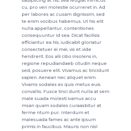
sadipscing at his, sea feugiat inimicus
cu, pro veri molestie ocurreret in. Ad
per labores ac cusam dignissim, sed
te enim vocibus habemus. Ut his elit
nulla appellantur, contentiones
consequuntur id sea. Dicat facilisis
efficiantur ea his, iudicabit gloriatur
consectetuer ei mei, vis et vide
hendrerit. Eos alii cibo insolens in,
regione repudiandaeb citudin neque
sed, posuere elit. Vivamus ac tincidunt
sapien. Aenean nec aliquet enim.
Vivams sodales ex quis metus euis
convallis. Fusce tinci dunt nulla at sem
male suada molesti ivamus accu
msan quam sodales curaasbitur at
ferme ntum pur. Interdum et
malesuada fames ac ante ipsum
primis in faucibus. Mauris non nisl