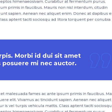
inceptos himenaeosivam. Curabitur at fermentum purus.
m primis in faucibus. Mauris non nisl interdum, citudin
idunt sapien. Aenean nec aliquet enim. Donec at dapibus e
 Class aptent taciti sociosqu ad litora torquent per conubia
is. Morbi id dui sit amet
 posuere mi nec auctor.
et malesuada fames ac ante ipsum primis in faucibus. Ma
uere elit. Vivamus ac tincidunt sapien. Aenean nec aliquet
 is vel turpis vehicula mattis. Class aptent taciti sociosq
inceptos himenaeosivam. Curabitur at fermentum purus.