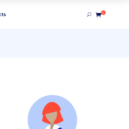
0
cts