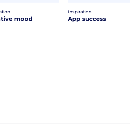
ation
Inspiration
ative mood
App success