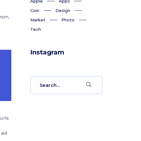
Apple
Apps
Coin
Design
nim.
Market
Photo
Tech
Instagram
Search
for:
uris
u ad