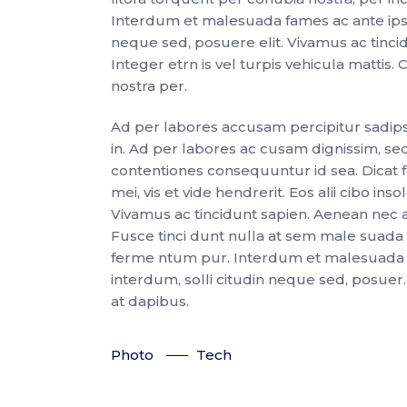
Interdum et malesuada fames ac ante ipsu
neque sed, posuere elit. Vivamus ac tinc
Integer etrn is vel turpis vehicula mattis.
nostra per.
Ad per labores accusam percipitur sadipsci
in. Ad per labores ac cusam dignissim, sed
contentiones consequuntur id sea. Dicat faci
mei, vis et vide hendrerit. Eos alii cibo i
Vivamus ac tincidunt sapien. Aenean nec a
Fusce tinci dunt nulla at sem male suad
ferme ntum pur. Interdum et malesuada fa
interdum, solli citudin neque sed, posuer
at dapibus.
Photo
Tech