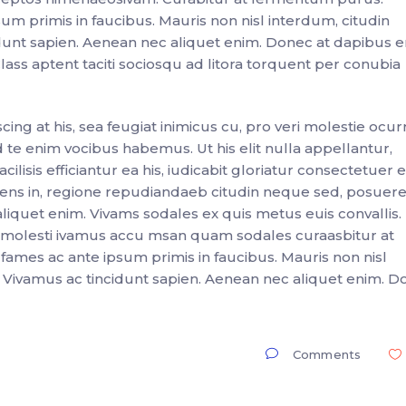
m primis in faucibus. Mauris non nisl interdum, citudin
idunt sapien. Aenean nec aliquet enim. Donec at dapibus e
 Class aptent taciti sociosqu ad litora torquent per conubia
ng at his, sea feugiat inimicus cu, pro veri molestie ocur
 te enim vocibus habemus. Ut his elit nulla appellantur,
lisis efficiantur ea his, iudicabit gloriatur consectetuer e
nsolens in, regione repudiandaeb citudin neque sed, posuere 
liquet enim. Vivams sodales ex quis metus euis convallis.
a molesti ivamus accu msan quam sodales curaasbitur at
mes ac ante ipsum primis in faucibus. Mauris non nisl
. Vivamus ac tincidunt sapien. Aenean nec aliquet enim. 
Comments