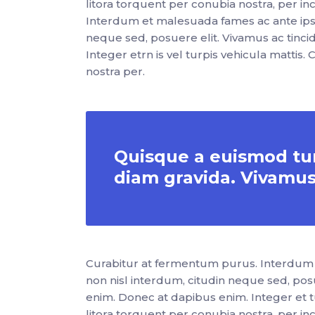
litora torquent per conubia nostra, per 
Interdum et malesuada fames ac ante ipsu
neque sed, posuere elit. Vivamus ac tinc
Integer etrn is vel turpis vehicula mattis.
nostra per.
Quisque a euismod turp
diam gravida. Vivamus
Curabitur at fermentum purus. Interdum 
non nisl interdum, citudin neque sed, pos
enim. Donec at dapibus enim. Integer et tur
litora torquent per conubia nostra, per 