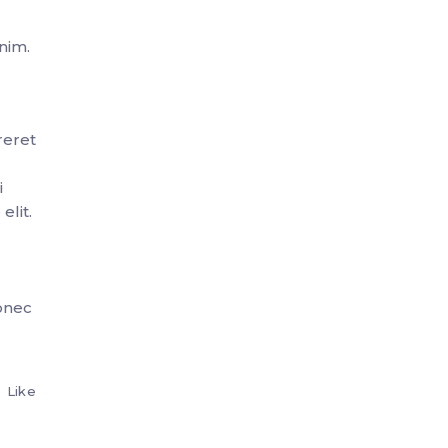
nim.
reret
i
elit.
Donec
Like