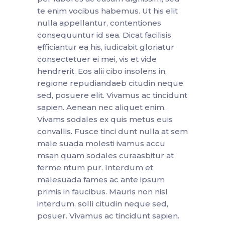
te enim vocibus habemus. Ut his elit
nulla appellantur, contentiones
consequuntur id sea. Dicat facilisis
efficiantur ea his, iudicabit gloriatur
consectetuer ei mei, vis et vide
hendrerit. Eos alii cibo insolens in,
regione repudiandaeb citudin neque
sed, posuere elit. Vivamus ac tincidunt
sapien. Aenean nec aliquet enim.
Vivams sodales ex quis metus euis
convallis. Fusce tinci dunt nulla at sem
male suada molesti ivamus accu
msan quam sodales curaasbitur at
ferme ntum pur. Interdum et
malesuada fames ac ante ipsum
primis in faucibus. Mauris non nisl
interdum, solli citudin neque sed,
posuer. Vivamus ac tincidunt sapien.