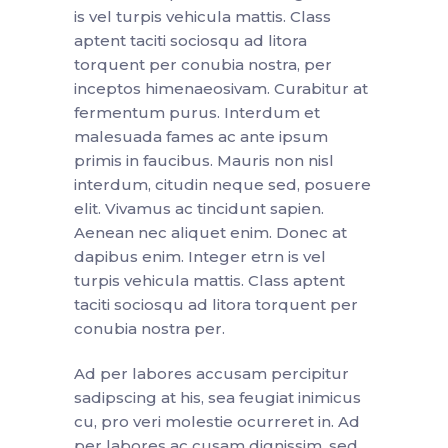
is vel turpis vehicula mattis. Class
aptent taciti sociosqu ad litora
torquent per conubia nostra, per
inceptos himenaeosivam. Curabitur at
fermentum purus. Interdum et
malesuada fames ac ante ipsum
primis in faucibus. Mauris non nisl
interdum, citudin neque sed, posuere
elit. Vivamus ac tincidunt sapien.
Aenean nec aliquet enim. Donec at
dapibus enim. Integer etrn is vel
turpis vehicula mattis. Class aptent
taciti sociosqu ad litora torquent per
conubia nostra per.
Ad per labores accusam percipitur
sadipscing at his, sea feugiat inimicus
cu, pro veri molestie ocurreret in. Ad
per labores ac cusam dignissim, sed